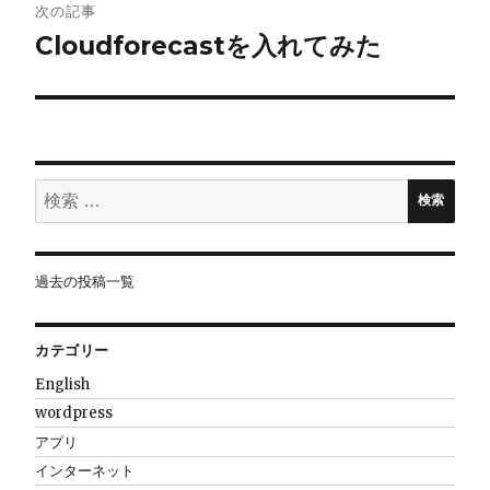
ゲ
次の記事
Cloudforecastを入れてみた
ー
シ
ョ
検
ン
検索
索:
過去の投稿一覧
カテゴリー
English
wordpress
アプリ
インターネット