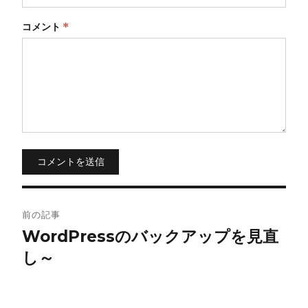
コメント
*
コメントを送信
投
前の記事
稿
WordPressのバックアップを見直
し～
ナ
ビ