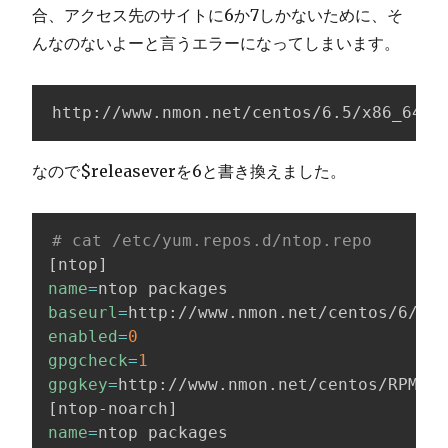
合、アクセス先のサイトに6か7しかないために、そ
んなのないよーと言うエラーになってしまいます。
http://www.nmon.net/centos/6.5/x86_64/r
なので$releaseverを6と書き換えました。
# cat /etc/yum.repos.d/ntop.repo
[
ntop
]
name
=
baseurl
=
http://www.nmon.net/centos/6/
$ba
enabled
=
0
gpgcheck
=
1
gpgkey
=
[
ntop-noarch
]
name
=