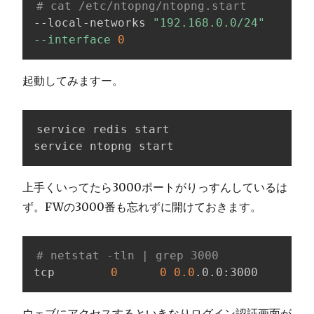
# cat /etc/ntopng/ntopng.start
--local-networks 
"192.168.0.0/24"
--interface
0
起動してみますー。
service redis start

service ntopng start
上手くいってたら3000ポートがりっすんしているは
ず。FWの3000番も忘れずに開けておきます。
# netstat -tln | grep 3000
tcp        
0
0
0.0
.0.0:3000        
ウェブにアクセスするといきなりログイン認証画面が