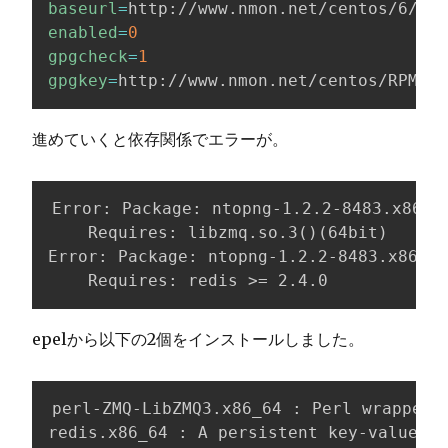
baseurl
=
enabled
=
0
gpgcheck
=
1
gpgkey
=
http://www.nmon.net/centos/RPM-GP
進めていくと依存関係でエラーが。
Error: Package: ntopng-1.2.2-8483.x86_64
    Requires: libzmq.so.3()(64bit)

Error: Package: ntopng-1.2.2-8483.x86_64
    Requires: redis >= 2.4.0
epelから以下の2個をインストールしました。
perl-ZMQ-LibZMQ3.x86_64 : Perl wrapper f
redis.x86_64 : A persistent key-value da