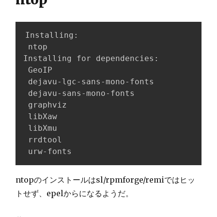
Installing:

 ntop                                x86
Installing for dependencies:

 GeoIP                               x86
 dejavu-lgc-sans-mono-fonts          noa
 dejavu-sans-mono-fonts              noa
 graphviz                            x86
 libXaw                              x86
 libXmu                              x86
 rrdtool                             x86
 urw-fonts                           noa
ntopのインストールはsl/rpmforge/remiではヒッ
トせず、epelからになるようだ。