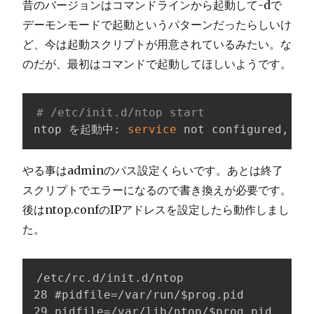
昔のバージョンはコマンドラインから起動して-dで
デーモンモードで起動というパターンだったらしいけ
ど、今は起動スクリプトが用意されているみたい。な
のだが、最初はコマンドで起動してほしいようです。
# /etc/init.d/ntop start
ntop を起動中: 
service
 not configured, ru
やる事はadminのパス設定くらいです。あとは終了
スクリプトでエラーになるので書き換えが必要です。
後はntop.confのIPアドレスを設定したら動作しまし
た。
/etc/rc.d/init.d/ntop

28 #pidfile=/var/run/$prog.pid

29 pidfile=/var/lib/ntop/$prog.pid