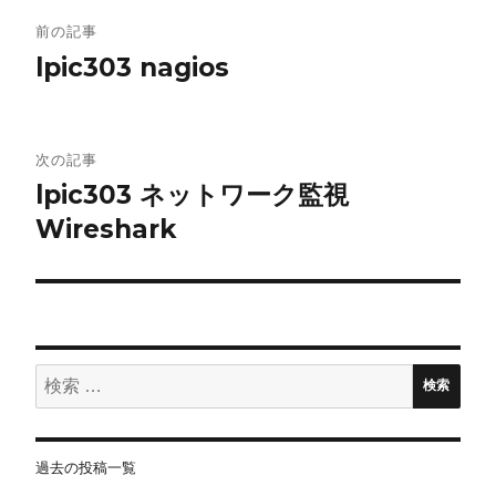
投
前の記事
稿
lpic303 nagios
ナ
ビ
次の記事
lpic303 ネットワーク監視
ゲ
Wireshark
ー
シ
ョ
検
ン
検索
索:
過去の投稿一覧