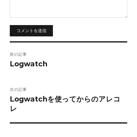
コメントを送信
投
前の記事
稿
Logwatch
ナ
ビ
次の記事
Logwatchを使ってからのアレコ
ゲ
レ
ー
シ