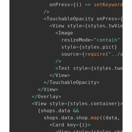
            onPress
=
{
(
)
=>
setKeywordSea
/
>
<
TouchableOpacity onPress
=
{
(
)
<
View style
=
{
styles
.
twView
}
>
<
Image

                resizeMode
=
"contain"
                style
=
{
styles
.
pict
}
                source
=
{
require
(
"../asse
/
>
<
Text style
=
{
styles
.
tweet
}
<
/
View
>
<
/
TouchableOpacity
>
<
/
View
>
<
/
Overlay
>
<
View style
=
{
styles
.
container
}
>
{
shops
.
data 
&&
          shops
.
data
.
shop
.
map
(
(
data
,
 i
)
<
Card key
=
{
i
}
>
<
View style
=
{
styles
.
shopBo