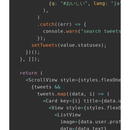
{
q
:
"#おいしい"
,
lang
:
"ja"
,
)
,
)
.
catch
(
(
err
)
=>
{
          console
.
warn
(
"search tweets"
,
 
}
)
;
setTweets
(
value
.
statuses
)
;
}
)
(
)
;
}
,
[
]
)
;
return
(
<
ScrollView style
=
{
styles
.
flexOne
}
>
{
tweets 
&&
        tweets
.
map
(
(
data
,
 i
)
=>
(
<
Card key
=
{
i
}
 title
=
{
data
.
user
<
View style
=
{
styles
.
flexOne
}
<
ListView

                image
=
{
data
.
user
.
profile
                data
=
{
data
.
text
}