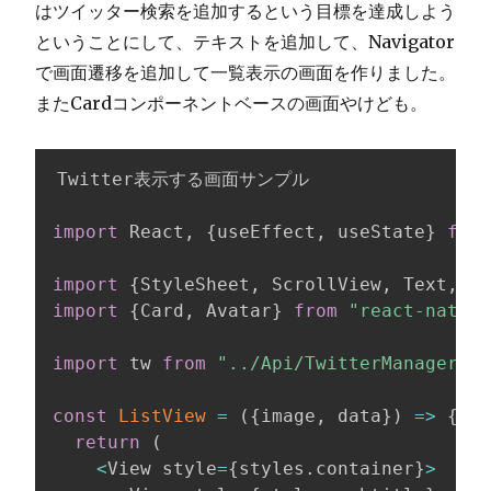
はツイッター検索を追加するという目標を達成しよう
ということにして、テキストを追加して、Navigator
で画面遷移を追加して一覧表示の画面を作りました。
またCardコンポーネントベースの画面やけども。
Twitter表示する画面サンプル

import
 React
,
{
useEffect
,
 useState
}
from
import
{
StyleSheet
,
 ScrollView
,
 Text
,
 Vi
import
{
Card
,
 Avatar
}
from
"react-nativ
import
 tw 
from
"../Api/TwitterManager"
;
const
ListView
=
(
{
image
,
 data
}
)
=>
{
return
(
<
View style
=
{
styles
.
container
}
>