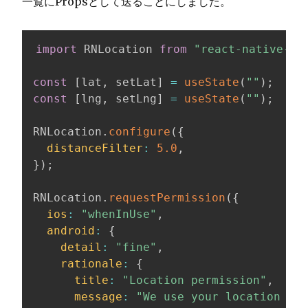
一覧にPropsとして送ることにしました。
import
 RNLocation 
from
"react-native-lo
const
[
lat
,
 setLat
]
=
useState
(
""
)
;
const
[
lng
,
 setLng
]
=
useState
(
""
)
;
RNLocation
.
configure
(
{
distanceFilter
:
5.0
,
}
)
;
RNLocation
.
requestPermission
(
{
ios
:
"whenInUse"
,
android
:
{
detail
:
"fine"
,
rationale
:
{
title
:
"Location permission"
,
message
:
"We use your location to 