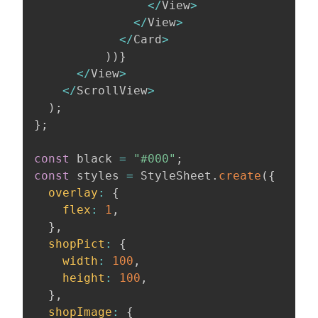
<
/
View
>
<
/
View
>
<
/
Card
>
)
)
}
<
/
View
>
<
/
ScrollView
>
)
;
}
;
const
 black 
=
"#000"
;
const
 styles 
=
 StyleSheet
.
create
(
{
overlay
:
{
flex
:
1
,
}
,
shopPict
:
{
width
:
100
,
height
:
100
,
}
,
shopImage
:
{