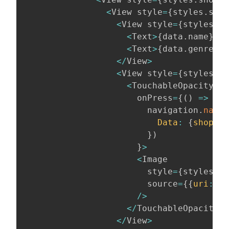
<
View style
=
{
styles
.
shop
<
View style
=
{
styles
.
sh
<
Text
>
{
data
.
name
}
<
/
T
<
Text
>
{
data
.
genre
.
na
<
/
View
>
<
View style
=
{
styles
.
sh
<
TouchableOpacity

                      onPress
=
{
(
)
=>
                        navigation
.
navig
Data
:
{
shop
:
 d
}
)
}
>
<
Image

                        style
=
{
styles
.
sh
                        source
=
{
{
uri
:
 da
/
>
<
/
TouchableOpacity
>
<
/
View
>