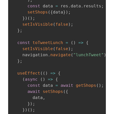
const
 data 
=
 res
.
data
.
results
;
setShops
(
{
data
}
)
;
}
)
(
)
;
setIsVisible
(
false
)
;
}
;
const
toTweetLunch
=
(
)
=>
{
setIsVisible
(
false
)
;
    navigation
.
navigate
(
"lunchTweet"
)
;
}
;
useEffect
(
(
)
=>
{
(
async
(
)
=>
{
const
 data 
=
await
getShops
(
)
;
await
setShops
(
{
        data
,
}
)
;
}
)
(
)
;