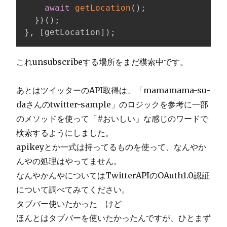
await
getLocation
(
)
;
}
)
(
)
;
}
,
[
getLocation
]
)
;
これunsubscribeする場所をまだ模索中です。
あとはツイッターのAPI取得は、「mamamama-su-
daさんのtwitter-sample」のロジックを参考に一部
のメソッドを使って「#おいしい」な感じのワードで
検索するようにしました。
apikeyとか一式は持ってるものを使って、なんやか
んやの処理はやってません。
なんやかんやについてはTwitterAPIのOAuth1.0認証
について調べてみてください。
タブバー使いたかった けど
ほんとはタブバーを使いたかったんですが、ひとまず