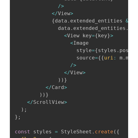
/
>
<
/
View
>
{
data
.
extended_entities 
&&
              data
.
extended_entities
.
med
<
View key
=
{
key
}
>
<
Image

                    style
=
{
styles
.
postPi
                    source
=
{
{
uri
:
 m
.
medi
/
>
<
/
View
>
)
)
}
<
/
Card
>
)
)
}
<
/
ScrollView
>
)
;
}
;
const
 styles 
=
 StyleSheet
.
create
(
{