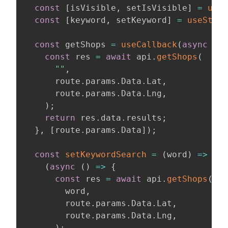
const
[
isVisible
,
 setIsVisible
]
=
useS
const
[
keyword
,
 setKeyword
]
=
useState
const
 getShops 
=
useCallback
(
async
(
)
const
 res 
=
await
 api
.
getShops
(
""
,
      route
.
params
.
Data
.
Lat
,
      route
.
params
.
Data
.
Lng
,
)
;
return
 res
.
data
.
results
;
}
,
[
route
.
params
.
Data
]
)
;
const
setKeywordSearch
=
(
word
)
=>
{
(
async
(
)
=>
{
const
 res 
=
await
 api
.
getShops
(
        word
,
        route
.
params
.
Data
.
Lat
,
        route
.
params
.
Data
.
Lng
,
)
;