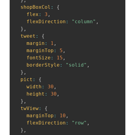
shopBoxCol
:
{
flex
:
3
,
flexDirection
:
"column"
,
}
,
tweet
:
{
margin
:
1
,
marginTop
:
5
,
fontSize
:
15
,
borderStyle
:
"solid"
,
}
,
pict
:
{
width
:
30
,
height
:
30
,
}
,
twView
:
{
marginTop
:
10
,
flexDirection
:
"row"
,
}
,