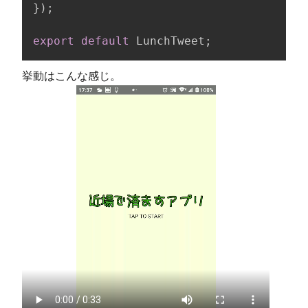
}
)
;
export
default
 LunchTweet
;
挙動はこんな感じ。