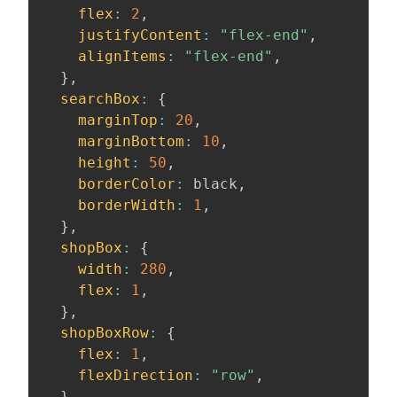
flex
:
2
,
justifyContent
:
"flex-end"
,
alignItems
:
"flex-end"
,
}
,
searchBox
:
{
marginTop
:
20
,
marginBottom
:
10
,
height
:
50
,
borderColor
:
 black
,
borderWidth
:
1
,
}
,
shopBox
:
{
width
:
280
,
flex
:
1
,
}
,
shopBoxRow
:
{
flex
:
1
,
flexDirection
:
"row"
,
}
,