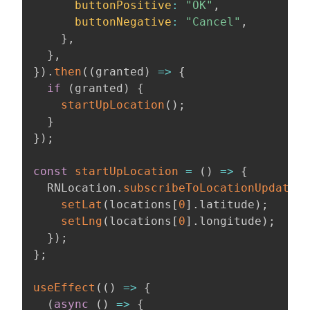
buttonPositive
:
"OK"
,
buttonNegative
:
"Cancel"
,
}
,
}
,
}
)
.
then
(
(
granted
)
=>
{
if
(
granted
)
{
startUpLocation
(
)
;
}
}
)
;
const
startUpLocation
=
(
)
=>
{
  RNLocation
.
subscribeToLocationUpdates
(
setLat
(
locations
[
0
]
.
latitude
)
;
setLng
(
locations
[
0
]
.
longitude
)
;
}
)
;
}
;
useEffect
(
(
)
=>
{
(
async
(
)
=>
{