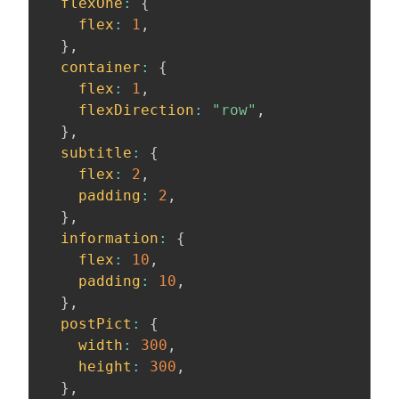
flexOne
:
{
flex
:
1
,
}
,
container
:
{
flex
:
1
,
flexDirection
:
"row"
,
}
,
subtitle
:
{
flex
:
2
,
padding
:
2
,
}
,
information
:
{
flex
:
10
,
padding
:
10
,
}
,
postPict
:
{
width
:
300
,
height
:
300
,
}
,