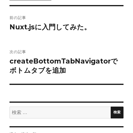
投
前の記事
稿
Nuxt.jsに入門してみた。
ナ
ビ
次の記事
createBottomTabNavigatorで
ゲ
ボトムタブを追加
ー
シ
ョ
検
ン
検索
索: