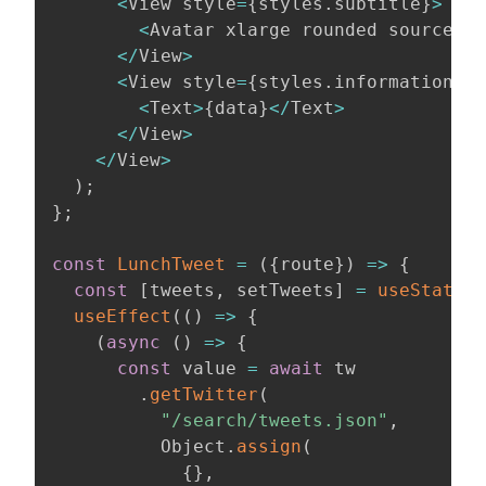
<
View style
=
{
styles
.
subtitle
}
>
<
Avatar xlarge rounded source
=
{
{
<
/
View
>
<
View style
=
{
styles
.
information
}
>
<
Text
>
{
data
}
<
/
Text
>
<
/
View
>
<
/
View
>
)
;
}
;
const
LunchTweet
=
(
{
route
}
)
=>
{
const
[
tweets
,
 setTweets
]
=
useState
(
[
useEffect
(
(
)
=>
{
(
async
(
)
=>
{
const
 value 
=
await
 tw

.
getTwitter
(
"/search/tweets.json"
,
          Object
.
assign
(
{
}
,