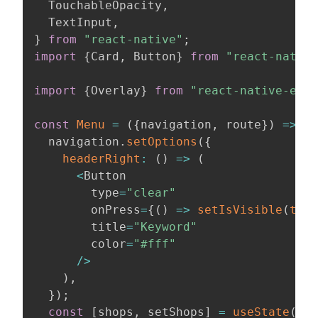
  TouchableOpacity
,
  TextInput
,
}
from
"react-native"
;
import
{
Card
,
 Button
}
from
"react-nativ
import
{
Overlay
}
from
"react-native-elem
const
Menu
=
(
{
navigation
,
 route
}
)
=>
{
  navigation
.
setOptions
(
{
headerRight
:
(
)
=>
(
<
Button

        type
=
"clear"
        onPress
=
{
(
)
=>
setIsVisible
(
true
        title
=
"Keyword"
        color
=
"#fff"
/
>
)
,
}
)
;
const
[
shops
,
 setShops
]
=
useState
(
[
]
)