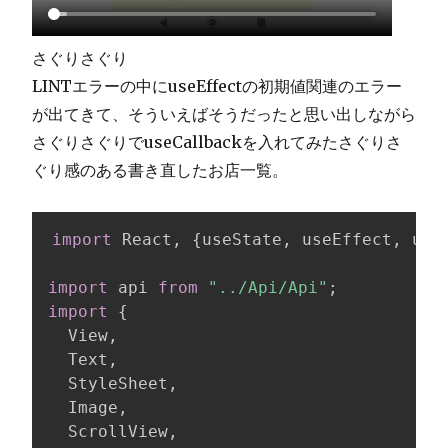
さぐりさぐり
LINTエラーの中にuseEffectの初期値関連のエラー
が出てきて、そういえばそうだったと思い出しながら
さぐりさぐりでuseCallbackを入れてみたさぐりさ
ぐり感のある書き直したお店一覧。
import
 React
,
{
useState
,
 useEffect
,
 use
import
 api 
from
"../Api/Api"
;
import
{
  View
,
  Text
,
  StyleSheet
,
  Image
,
  ScrollView
,