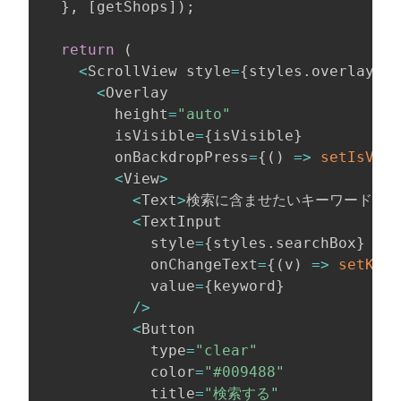
}
,
[
getShops
]
)
;
return
(
<
ScrollView style
=
{
styles
.
overlay
}
>
<
Overlay

        height
=
"auto"
        isVisible
=
{
isVisible
}
        onBackdropPress
=
{
(
)
=>
setIsVisi
<
View
>
<
Text
>
検索に含ませたいキーワードが
<
TextInput

            style
=
{
styles
.
searchBox
}
            onChangeText
=
{
(
v
)
=>
setKeyw
            value
=
{
keyword
}
/
>
<
Button

            type
=
"clear"
            color
=
"#009488"
            title
=
"検索する"