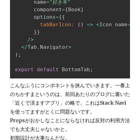
      name
=
"好き本"
      component
=
{
Book
}
      options
=
{
{
tabBarIcon
:
(
)
=>
<
Icon name
=
"bo
}
}
/
>
<
/
Tab
.
Navigator
>
)
;
export
default
 BottomTab
;
こんなふうにコンポネントを挟んでいきます。一番上
のちかすまというのは、前回あたりのブログに書いた
「近くで済ますアプリ」の略で、これはStack Navi
を使ってますがとくに問題ないです。
Propsがおかしなことにならなければ反対の利用方法
でも大丈夫じゃないかと。
初期設計が大事なんだな。