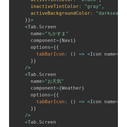
inactiveTintColor
:
"gray"
,
activeBackgroundColor
:
"darkseagre
}
}
>
<
Tab
.
Screen

      name
=
"ちかすま"
      component
=
{
Navi
}
      options
=
{
{
tabBarIcon
:
(
)
=>
<
Icon name
=
"ri
}
}
/
>
<
Tab
.
Screen

      name
=
"お天気"
      component
=
{
Weather
}
      options
=
{
{
tabBarIcon
:
(
)
=>
<
Icon name
=
"we
}
}
/
>
<
Tab
.
Screen
