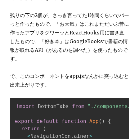
残りの下の2個が、さっき言ってた1時間くらいでバー
っと作ったもので、「お天気」はこれまただいぶ昔に
作ったアプリをグワーッとReactHooks用に書き直
したもので、「好き本」はGoogleBooksで書籍の情
報が取れるAPI（があるのを調べた）を使ったもので
す。
で、このコンポーネントをapp.jsなんかに突っ込むと
出来上がりです。
import
 BottomTabs 
from
"./components/Bo
export
default
function
App
(
)
{
return
(
<
NavigationContainer
>