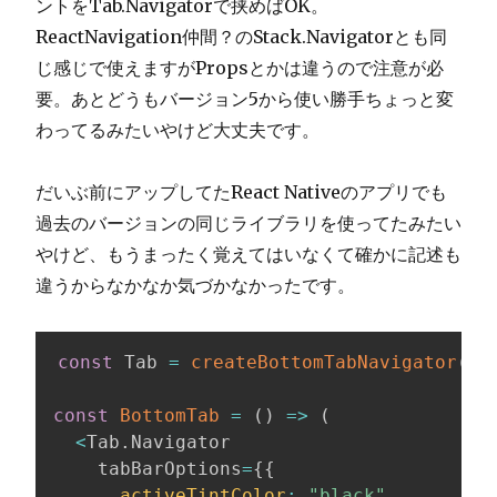
ントをTab.Navigatorで挟めばOK。
ReactNavigation仲間？のStack.Navigatorとも同
じ感じで使えますがPropsとかは違うので注意が必
要。あとどうもバージョン5から使い勝手ちょっと変
わってるみたいやけど大丈夫です。
だいぶ前にアップしてたReact Nativeのアプリでも
過去のバージョンの同じライブラリを使ってたみたい
やけど、もうまったく覚えてはいなくて確かに記述も
違うからなかなか気づかなかったです。
const
 Tab 
=
createBottomTabNavigator
(
)
;
const
BottomTab
=
(
)
=>
(
<
Tab
.
Navigator

    tabBarOptions
=
{
{
activeTintColor
:
"black"
,