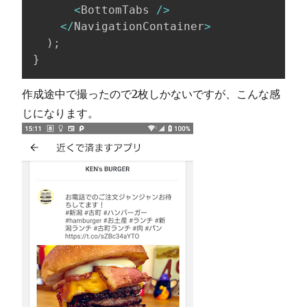
<
BottomTabs 
/
>
<
/
NavigationContainer
>
)
;
}
作成途中で撮ったので2枚しかないですが、こんな感
じになります。