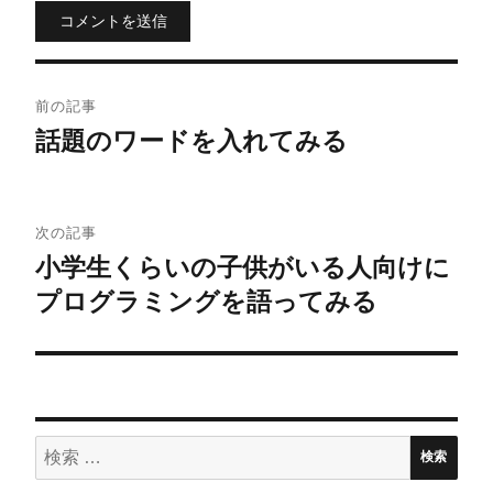
コメントを送信
投
前の記事
稿
話題のワードを入れてみる
ナ
ビ
次の記事
小学生くらいの子供がいる人向けに
ゲ
プログラミングを語ってみる
ー
シ
ョ
検
ン
検索
索: