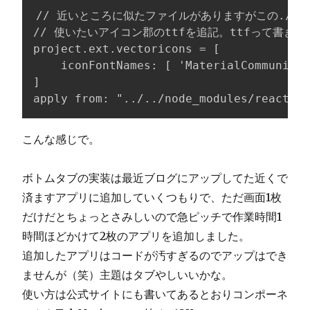
// 近いところに似たファイルがありますがこの./androi
// 使いたいアイコン郡のttfを追記。ttfって書き忘
project.ext.vectoricons = [

    iconFontNames: [ 'MaterialCommunityI
]

apply from: "../../node_modules/react-na
こんな感じで。
ボトムタブの実装は最近ブログにアップしてた近くで
済ますアプリに追加していくつもりで、ただ画面1枚
だけだとちょっとさみしいので急ピッチで作業時間1
時間ほどかけて2枚のアプリを追加しました。
追加したアプリはコードが汚すぎるのでアップはでき
ませんが（笑）主題はタブやしいいかな。
使い方は公式サイトにも書いてあるとおりコンポーネ