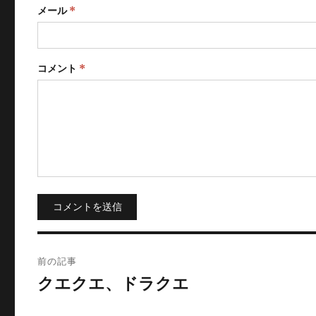
メール
*
コメント
*
コメントを送信
投
前の記事
稿
クエクエ、ドラクエ
ナ