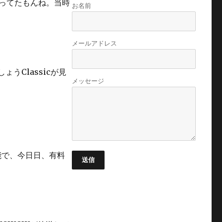
行ってたもんね。当時
お名前
メールアドレス
うClassicが見
メッセージ
能で、今日日、有料
送信