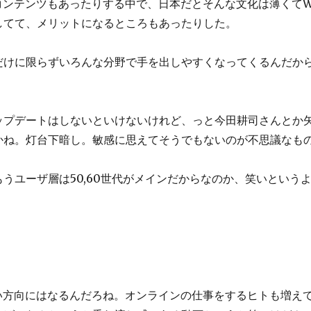
コンテンツもあったりする中で、日本だとそんな文化は薄くてW
してて、メリットになるところもあったりした。
だけに限らずいろんな分野で手を出しやすくなってくるんだか
ップデートはしないといけないけれど、っと今田耕司さんとか
かね。灯台下暗し。敏感に思えてそうでもないのが不思議なも
うユーザ層は50,60世代がメインだからなのか、笑いという
と良い方向にはなるんだろね。オンラインの仕事をするヒトも増え