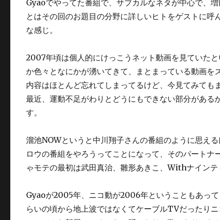
Gyaoでやってた番組で、サブカルなネタが中心で、
とはその回のお題目の分野に詳しいヒトをゲストに呼
な感じ。
2007年頃は個人的にけっこうネット動画を見ていた
か色々となにかが湧いてきて、まとまっている動画をズズ
内容はほとんど忘れてしまってるけど、今見てみても
最近、運動不足がわりとどうにもできない部分がある
す。
溜池NOWというと中川翔子さんの番組のように思え
ロウの番組をやろうってことになって、そのパートナーに
ゃモテの最初は武田真治、雛形あきこ、Withナイン
Gyaoが2005年、ニコ動が2006年ということも
らいの頃から地上波ではなくてケーブルTVだったり