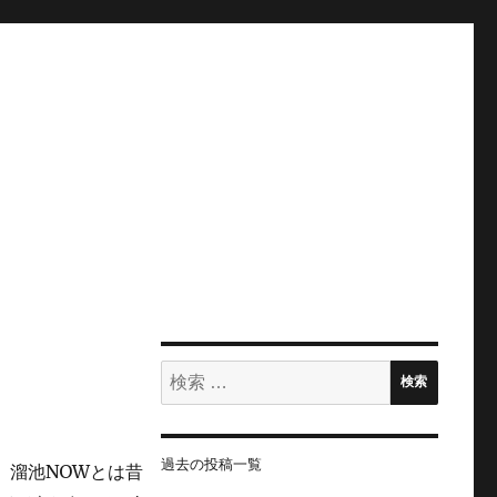
検
検索
索:
過去の投稿一覧
。溜池NOWとは昔