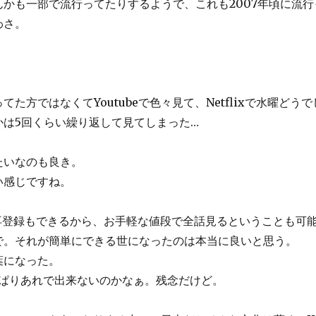
かも一部で流行ってたりするようで、これも2007年頃に流
わさ。
ではなくてYoutubeで色々見て、Netflixで水曜どうでしょ
は5回くらい繰り返して見てしまった…
たいなのも良き。
い感じですね。
でも再登録もできるから、お手軽な値段で全話見るということも可
で。それが簡単にできる世になったのは本当に良いと思う。
葉になった。
っぱりあれで出来ないのかなぁ。残念だけど。