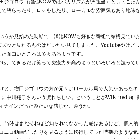
増田ジゴロウ（溜池NOWではバカリズムが声担当）としょこた
んで語らったり、ロケをしたり、ローカルな雰囲気もあり地味
というか見始めた時期で、溜池NOWも好きな番組で結構見てい
ッと見れるものはだいたい見てしまった。Youtubeやけど…
また面白いところは多々あるようです。
から、できるだけ笑って免疫力を高めようといろいろと漁って
るけど、増田ジゴロウの方が元々はローカル局で人気があったキ
中川翔子さんいう流れらしい。ということがWikipedia
ティナインだったみたいな感じか。違うか。
あって、当時はまだそれほど知られてなかった感はあるけど、個人
ニコニコ動画だったりを見るように移行してった時期のような気