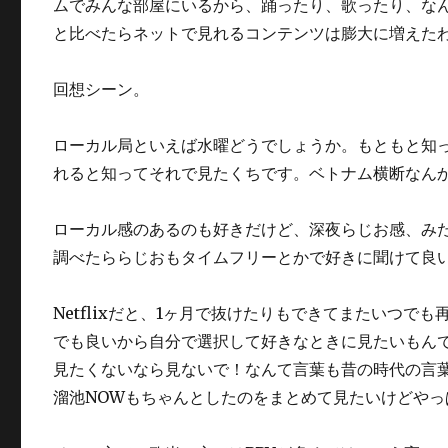
ムでみんな部屋にいるから、踊ったり、歌ったり、なん
と比べたらネットで見れるコンテンツは膨大に増えた
回想シーン。
ローカル局といえば水曜どうでしょうか。もともと知ってた方
れると知ってそれで見たくちです。ベトナム横断なんか
ローカル感のあるのも好きだけど、深夜らじお感、み
調べたららじおもタイムフリーとかで好きに聞けて良
Netflixだと、1ヶ月で抜けたりもできてまたいつ
でも良いから自分で選択して好きなときに見たいもん
見たくないなら見ないで！なんて言葉も昔の時代の言
溜池NOWもちゃんとしたのをまとめて見たいけどや