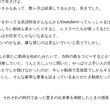
ので良さげよ。
ンネルもあって、数ヶ月は経過してるんかな。良きでした。
をやってる高須幹弥さんなんかもYoutubeやってらっしゃる
もしろい動画も多かったりするし、レスラーたちが喋ってるだ
もはや目安でしかないなあなんて。
良いのかなあ。嫌な感じのは見ないでいいと思うでしかし。
KUYAさんが新たに動画を始めたみたいで、当時の曲をコピーすると
など演奏していた。うんと久しぶりに聞いた。やっぱり上手い人の
とかでしか聴けなかったのが、今じゃ動画で見放題でしかもギ
ごいし。そんな豪華な要素も詰まっているありがたき動画だっ
き、それぞれの時代であった驚きの出来事を体験したときの感覚