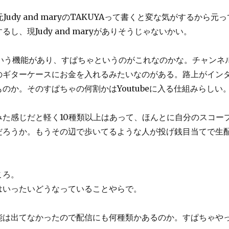
元Judy and maryのTAKUYAって書くと変な気がするから
、現Judy and maryがありそうじゃないかい。
という機能があり、すぱちゃというのがこれなのかな。チャンネ
のギターケースにお金を入れるみたいなのがある。路上がイン
か。そのすぱちゃの何割かはYoutubeに入る仕組みらしい
た感じだと軽く10種類以上はあって、ほんとに自分のスコー
だろうか。もうその辺で歩いてるような人が投げ銭目当てで生
ころ。
はいったいどうなっていることやらで。
能は出てなかったので配信にも何種類かあるのか。すぱちゃや