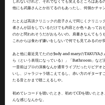
しれないけれど、それでなくても笑えるところはある
他にも武藤さんとか出てるのもあったし、何個かチャ
たとえば高須クリニックの息子さんで同じくクリニック
者さんが話をしているだけでも内容とか色々あってお
のかと問われそうだがおもろいの。肩書きなんてもう
これからは食わず嫌いをしないで何でも見てみるのが
あと他に最近見てたのがJudy and maryのTA
ら（という表現になっている）」「Bathroom」
一昔前はプロの演奏なんか通常ライブだったりビデオ
いし、ジャラジャラ聴こえてるし、赤い方のギターす
たる音とかまで聴こえるしや。
初めてレコードを聴いたとき、初めてCDを聴いたと
んな感じなんかな。