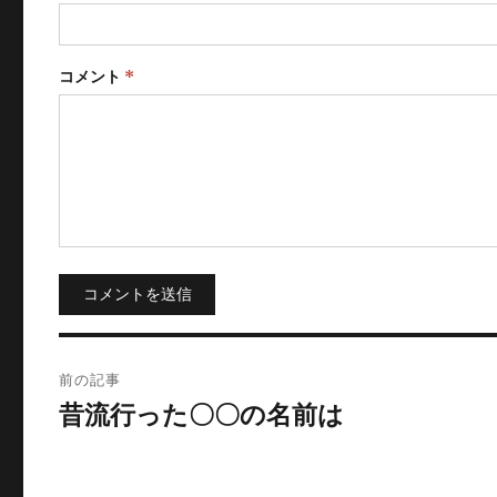
コメント
*
コメントを送信
投
前の記事
稿
昔流行った〇〇の名前は
ナ