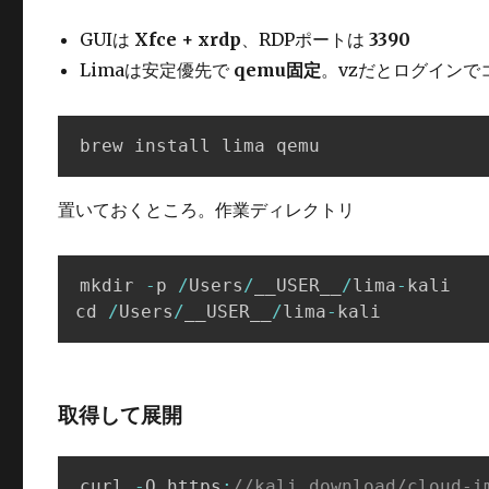
GUIは
Xfce + xrdp
、RDPポートは
3390
Limaは安定優先で
qemu固定
。vzだとログインで
brew install lima qemu
置いておくところ。作業ディレクトリ
mkdir 
-
p 
/
Users
/
__USER__
/
lima
-
kali

cd 
/
Users
/
__USER__
/
lima
-
kali
取得して展開
curl 
-
O https
:
//kali.download/cloud-i