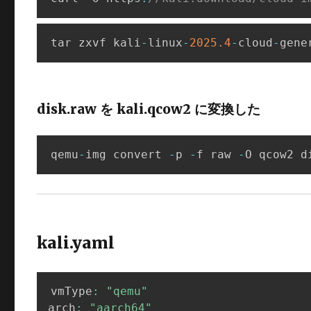
tar zxvf kali
-
linux
-
2025.4
-
cloud
-
gene
disk.raw を kali.qcow2 に変換した
qemu
-
img convert 
-
p 
-
f raw 
-
O qcow2 d
kali.yaml
vmType
:
"qemu"
arch
:
"aarch64"