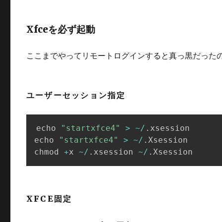
Xfceを必ず起動
ここまでやってリモートログインすると真っ黒だった
ユーザーセッション指定
echo 
"startxfce4"
>
~
/
.
xsession

echo 
"startxfce4"
>
~
/
.
Xsession

chmod 
+
x 
~
/
.
xsession 
~
/
.
Xsession
XFCE固定