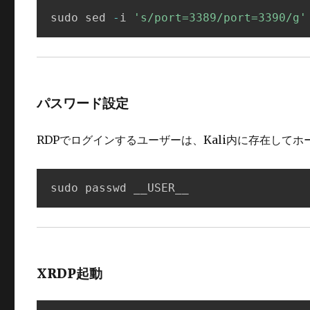
sudo sed 
-
i 
's/port=3389/port=3390/g'
パスワード設定
RDPでログインするユーザーは、Kali内に存在して
sudo passwd __USER__
XRDP起動