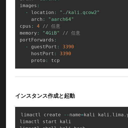
images
:
-
 location
:
"./kali.qcow2"
    arch
:
"aarch64"
cpus
:
4
// 任意
memory
:
"4GiB"
// 任意
portForwards
:
-
 guestPort
:
3390
    hostPort
:
3390
    proto
:
 tcp
インスタンス作成と起動
limactl create 
--
name
=
kali kali
.
lima
.
limactl start kali
