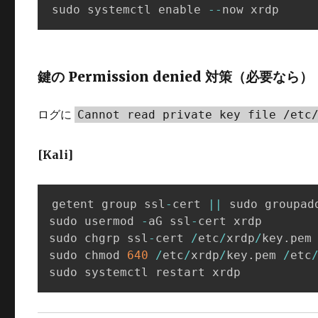
sudo systemctl enable 
--
now xrdp
鍵の Permission denied 対策（必要なら）
ログに
Cannot read private key file /etc
[Kali]
getent group ssl
-
cert 
||
 sudo groupad
sudo usermod 
-
aG ssl
-
cert xrdp

sudo chgrp ssl
-
cert 
/
etc
/
xrdp
/
key
.
pem
sudo chmod 
640
/
etc
/
xrdp
/
key
.
pem 
/
etc
sudo systemctl restart xrdp