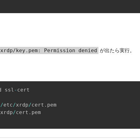
が出たら実行。
/xrdp/key.pem: Permission denied
d ssl
-
cert

 
/
etc
/
xrdp
/
cert
.
pem

/
xrdp
/
cert
.
pem
