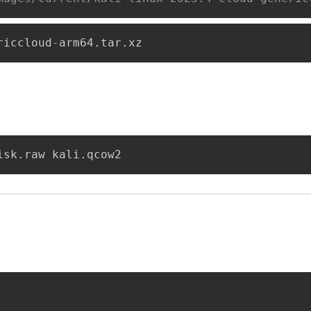
riccloud
-
arm64
.
tar
.
xz
isk
.
raw kali
.
qcow2