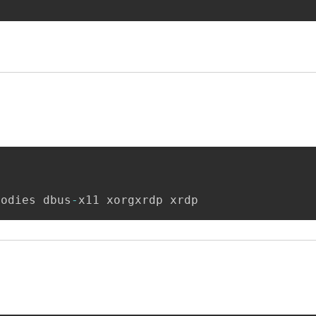
oodies dbus
-
x11 xorgxrdp xrdp