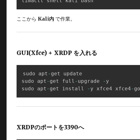
limactl shell kali bash
ここから
Kali内
で作業。
GUI(Xfce) + XRDP を入れる
sudo apt
-
get update

sudo apt
-
get full
-
upgrade 
-
y

sudo apt
-
get install 
-
y xfce4 xfce4
-
g
XRDPのポートを3390へ