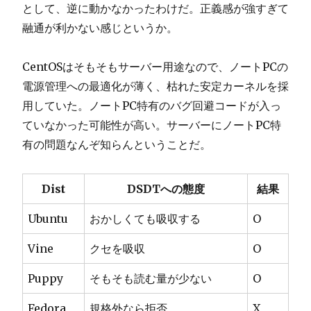
として、逆に動かなかったわけだ。正義感が強すぎて
融通が利かない感じというか。
CentOSはそもそもサーバー用途なので、ノートPCの
電源管理への最適化が薄く、枯れた安定カーネルを採
用していた。ノートPC特有のバグ回避コードが入っ
ていなかった可能性が高い。サーバーにノートPC特
有の問題なんぞ知らんということだ。
Dist
DSDTへの態度
結果
Ubuntu
おかしくても吸収する
O
Vine
クセを吸収
O
Puppy
そもそも読む量が少ない
O
Fedora
規格外なら拒否
X