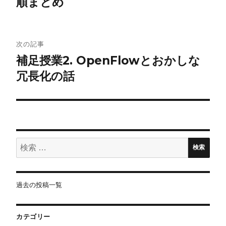
順まとめ
ナ
ビ
ゲ
次の記事
補足授業2. OpenFlowとおかしな
ー
冗長化の話
シ
ョ
ン
検
検索
索:
過去の投稿一覧
カテゴリー