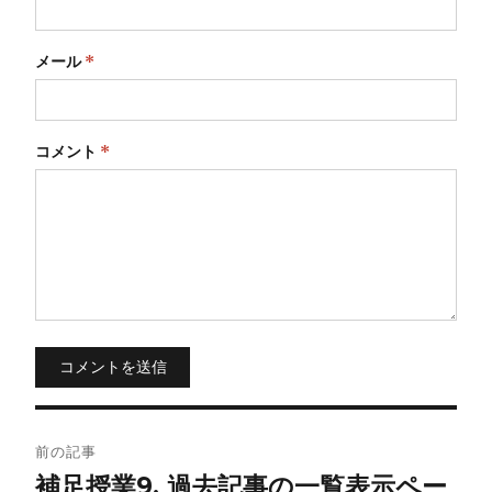
メール
*
コメント
*
コメントを送信
投
前の記事
稿
補足授業9. 過去記事の一覧表示ペー