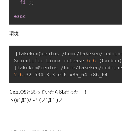
fi
;
;
esac
環境：
[
takeken@centos /home/takeken/redmine
]
$
Scientific Linux release 
6.6
(
Carbon
)
[
takeken@centos /home/takeken/redmine
]
$ 
2.6
.32-504.3.3.el6.x86_64 x86_64
CentOSと思っていたらSLだった！！
ヽ(#ﾟДﾟ)ﾉ┌┛(ノ´Д｀)ノ