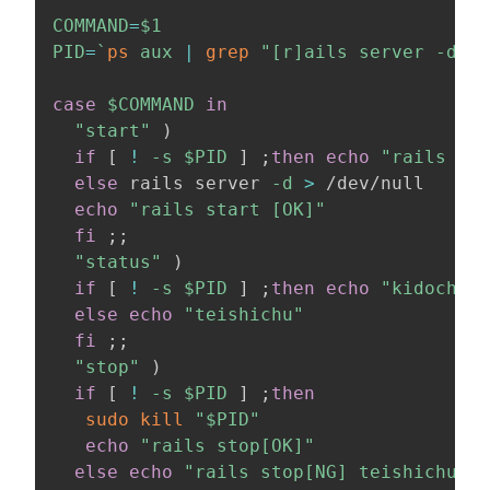
COMMAND
=
$1
PID
=
`
ps
 aux 
|
grep
"[r]ails server -d"
|
case
$COMMAND
in
"start"
)
if
[
!
-s
$PID
]
;
then
echo
"rails sta
else
 rails server 
-d
>
 /dev/null

echo
"rails start [OK]"
fi
;
;
"status"
)
if
[
!
-s
$PID
]
;
then
echo
"kidochu p
else
echo
"teishichu"
fi
;
;
"stop"
)
if
[
!
-s
$PID
]
;
then
sudo
kill
"
$PID
"
echo
"rails stop[OK]"
else
echo
"rails stop[NG] teishichu"