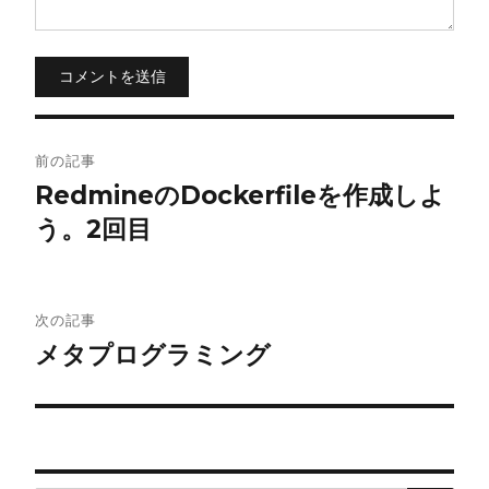
コメントを送信
投
前の記事
稿
RedmineのDockerfileを作成しよ
う。2回目
ナ
ビ
ゲ
次の記事
メタプログラミング
ー
シ
ョ