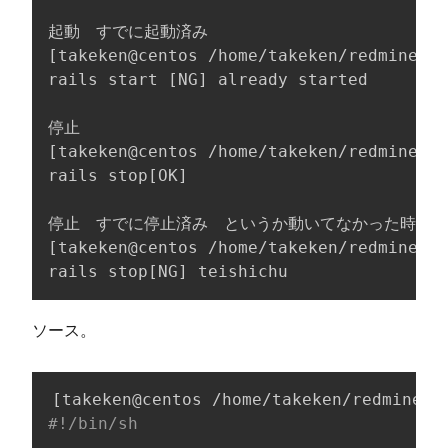
[
takeken@centos /home/takeken/redmine
]
$ 
rails start 
[
NG
]
 already started

[
takeken@centos /home/takeken/redmine
]
$ 
rails stop
[
OK
]
[
takeken@centos /home/takeken/redmine
]
$ 
rails stop
[
NG
]
 teishichu
ソース。
[
takeken@centos /home/takeken/redmine
]
$
#!/bin/sh