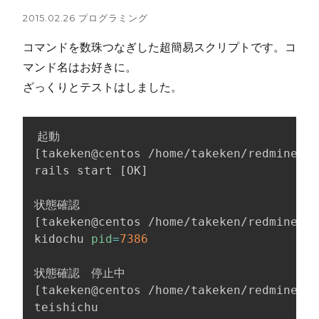
2015.02.26
プログラミング
コマンドを数珠つなぎした超簡易スクリプトです。コ
マンド名はお好きに。
ざっくりとテストはしました。
[
takeken@centos /home/takeken/redmine
]
$ 
rails start 
[
OK
]
[
takeken@centos /home/takeken/redmine
]
$ 
kidochu 
pid
=
7386
[
takeken@centos /home/takeken/redmine
]
$ 
teishichu
