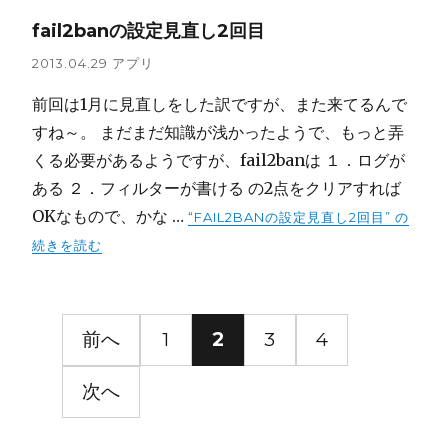
fail2banの設定見直し2回目
2013.04.29
アプリ
前回は1月に見直しをした訳ですが、また来てるんで
すね～。 まだまだ知識が浅かったようで、もっと弄
くる必要があるようですが、fail2banは １．ログが
ある ２．フィルターが書ける の2点をクリアすれば
OKなもので、かな …
“FAIL2BANの設定見直し2回目” の
続きを読む
投
前へ
1
2
3
4
稿
次へ
ナ