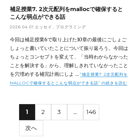
補足授業7. 2次元配列をmallocで確保すると
こんな弱点ができる話
2026.04.01
エッセイ
,
プログラミング
今回は補足授業6で取り上げた10章の最後にごしょご
しょっと書いていたことについて振り返ろう。今回は
ちょっとコンセプトを変えて、「当時わからなかった
ことを解決する」から、理解しきれていなかったこと
を穴埋めする補完計画にしよ …
“補足授業7. 2次元配列を
MALLOCで確保するとこんな弱点ができる話” の
続きを読む
投
1
2
3
…
146
稿
次へ