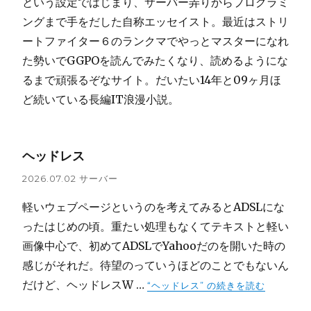
という設定ではじまり、サーバー弄りからプログラミ
ングまで手をだした自称エッセイスト。最近はストリ
ートファイター６のランクマでやっとマスターになれ
た勢いでGGPOを読んでみたくなり、読めるようにな
るまで頑張るぞなサイト。だいたい14年と09ヶ月ほ
ど続いている長編IT浪漫小説。
ヘッドレス
2026.07.02
サーバー
軽いウェブページというのを考えてみるとADSLにな
ったはじめの頃。重たい処理もなくてテキストと軽い
画像中心で、初めてADSLでYahooだのを開いた時の
感じがそれだ。待望のっていうほどのことでもないん
だけど、ヘッドレスW …
“ヘッドレス” の
続きを読む