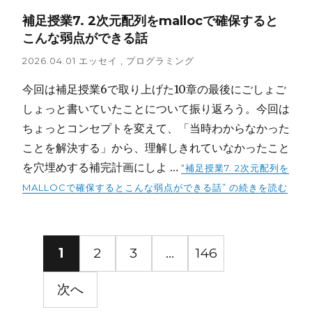
補足授業7. 2次元配列をmallocで確保すると
こんな弱点ができる話
2026.04.01
エッセイ
,
プログラミング
今回は補足授業6で取り上げた10章の最後にごしょご
しょっと書いていたことについて振り返ろう。今回は
ちょっとコンセプトを変えて、「当時わからなかった
ことを解決する」から、理解しきれていなかったこと
を穴埋めする補完計画にしよ …
“補足授業7. 2次元配列を
MALLOCで確保するとこんな弱点ができる話” の
続きを読む
投
1
2
3
…
146
稿
次へ