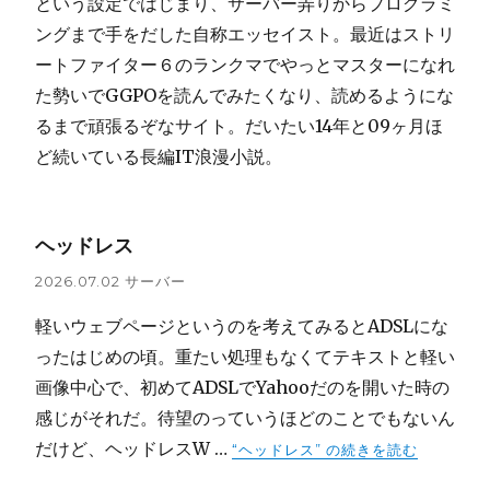
という設定ではじまり、サーバー弄りからプログラミ
ングまで手をだした自称エッセイスト。最近はストリ
ートファイター６のランクマでやっとマスターになれ
た勢いでGGPOを読んでみたくなり、読めるようにな
るまで頑張るぞなサイト。だいたい14年と09ヶ月ほ
ど続いている長編IT浪漫小説。
ヘッドレス
2026.07.02
サーバー
軽いウェブページというのを考えてみるとADSLにな
ったはじめの頃。重たい処理もなくてテキストと軽い
画像中心で、初めてADSLでYahooだのを開いた時の
感じがそれだ。待望のっていうほどのことでもないん
だけど、ヘッドレスW …
“ヘッドレス” の
続きを読む