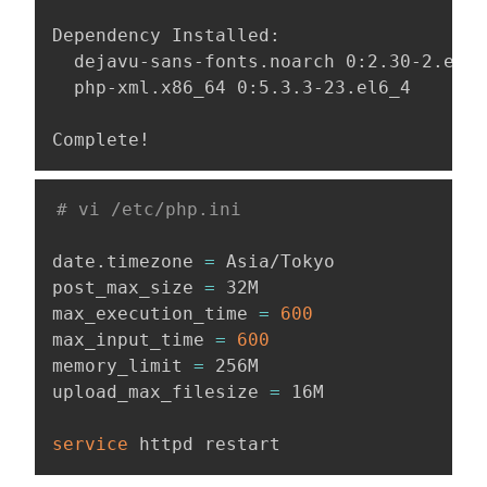
Dependency Installed:

  dejavu-sans-fonts.noarch 0:2.30-2.el6 
  php-xml.x86_64 0:5.3.3-23.el6_4       
Complete!
# vi /etc/php.ini 
date.timezone 
=
 Asia/Tokyo

post_max_size 
=
 32M

max_execution_time 
=
600
max_input_time 
=
600
memory_limit 
=
 256M

upload_max_filesize 
=
 16M

service
 httpd restart