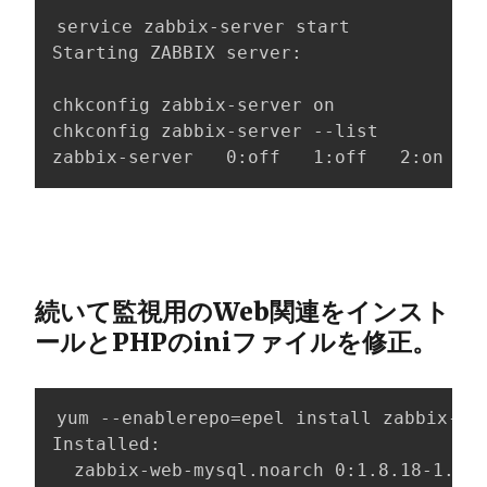
service zabbix-server start

Starting ZABBIX server:                 
chkconfig zabbix-server on

chkconfig zabbix-server --list

zabbix-server   0:off   1:off   2:on    
続いて監視用のWeb関連をインスト
ールとPHPのiniファイルを修正。
yum --enablerepo=epel install zabbix-web
Installed:

  zabbix-web-mysql.noarch 0:1.8.18-1.el6