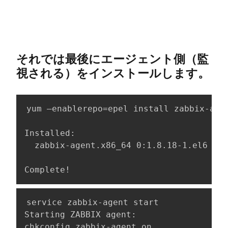
それでは最後にエージェント側（監
視される）をインストールします。
yum –enablerepo=epel install zabbix-agen
Installed:

  zabbix-agent.x86_64 0:1.8.18-1.el6    
Complete!
service zabbix-agent start

Starting ZABBIX agent:                  
chkconfig zabbix-agent on
