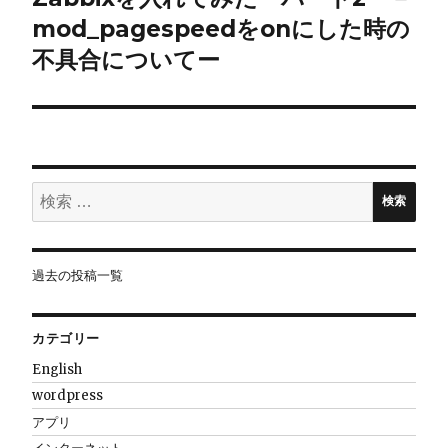
ゲ
mod_pagespeedをonにした時の
ー
不具合についてー
シ
ョ
ン
検
検索
索:
過去の投稿一覧
カテゴリー
English
wordpress
アプリ