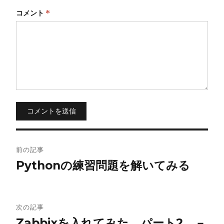
コメント
*
コメントを送信
投
前の記事
稿
Pythonの練習問題を解いてみる
ナ
ビ
次の記事
Zabbixを入れてみた パート2 －