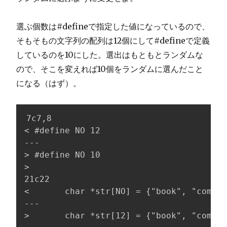
選ぶ個数は#defineで指定した値になっているので、
そもそもの文字列の配列は12個にして#defineで定義
しているのを10にした。選出はもともとランダムな
ので、そこを変えれば10個をランダムに選んだこと
になる（はず）。
7c7,8

< #define NO 12

---

> #define NO 10

>

21c22

<       char *str[NO] = {"book", "comput
---

>       char *str[12] = {"book", "comput