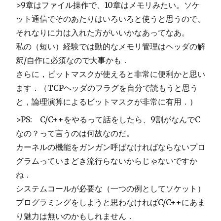
>9章はファイル操作で、10章はメモリみたい。ソケ
ット通信でそのあたりはいろいろと使うと思うので、
それなりに力は入れた方がいいかなあってなあ。
私の（短い）経験では動的なメモリ管理はヘッダの解
釈/自作に必須なので大事かも．
さらに，ビットマスクが使えると非常に便利かと思い
ます．（TCPヘッダのフラグを自分で読もうと思う
と，論理演算によるビットマスクが非常に有用．）
>PS: C/C++をやるって話をしたら、9割がなんでC
なの？って言うのは何故なのだ。
カーネルの機能をガンガン呼ばなければならないプロ
グラムっていまどき流行らないからじゃないですか
ね．
システムコールが必要な（一つの例としてソケット）
プログラミングをしようと思わなければC/C++にあま
り魅力は無いのかもしれません．