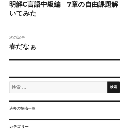
稿
明解C言語中級編 7章の自由課題解
いてみた
ナ
ビ
ゲ
次の記事
春だなぁ
ー
シ
ョ
検
ン
検索
索:
過去の投稿一覧
カテゴリー