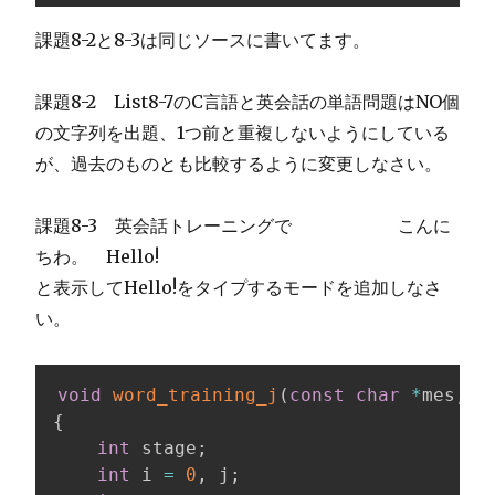
課題8-2と8-3は同じソースに書いてます。
課題8-2 List8-7のC言語と英会話の単語問題はNO個
の文字列を出題、1つ前と重複しないようにしている
が、過去のものとも比較するように変更しなさい。
課題8-3 英会話トレーニングで こんに
ちわ。 Hello!
と表示してHello!をタイプするモードを追加しなさ
い。
void
word_training_j
(
const
char
*
mes
,
c
{
int
 stage
;
int
 i 
=
0
,
 j
;