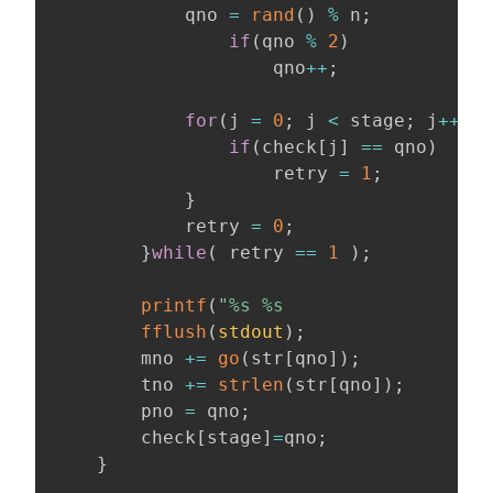
            qno 
=
rand
(
)
%
 n
;
if
(
qno 
%
2
)
                    qno
++
;
for
(
j 
=
0
;
 j 
<
 stage
;
 j
++
)
{
if
(
check
[
j
]
==
 qno
)
                    retry 
=
1
;
}
            retry 
=
0
;
}
while
(
 retry 
==
1
)
;
printf
(
"%s %s                   
fflush
(
stdout
)
;
        mno 
+=
go
(
str
[
qno
]
)
;
        tno 
+=
strlen
(
str
[
qno
]
)
;
        pno 
=
 qno
;
        check
[
stage
]
=
qno
;
}