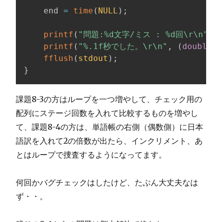
    end 
=
time
(
NULL
)
;
printf
(
"問題:%d文字/ミス : %d回\r\n"
,
 
printf
(
"%.1f秒でした。\r\n"
,
(
double
)
d
fflush
(
stdout
)
;
}
課題8-3の方はループを一つ増やして、チェック用の
配列にステージ回数を入れて比較するものを増やし
て、課題8-4の方は、単語帳の右側（偶数側）に日本
語訳を入れて2の倍数が出たら、インクリメント、あ
とはループで捜査するようになってます。
何回かバグチェックはしたけど、たぶん大丈夫なは
ず・・。