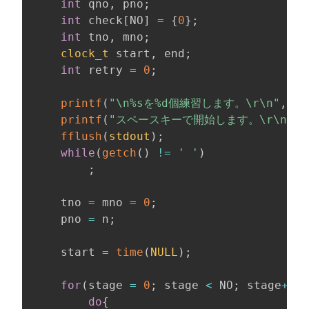
int
 qno
,
 pno
;
int
 check
[
NO
]
=
{
0
}
;
int
 tno
,
 mno
;
clock_t
 start
,
 end
;
int
 retry 
=
0
;
printf
(
"\n%sを%d個練習します。\r\n"
,
 me
printf
(
"スペースキーで開始します。\r\n"
)
;
fflush
(
stdout
)
;
while
(
getch
(
)
!=
' '
)
;
    tno 
=
 mno 
=
0
;
    pno 
=
 n
;
    start 
=
time
(
NULL
)
;
for
(
stage 
=
0
;
 stage 
<
 NO
;
 stage
++
)
{
do
{