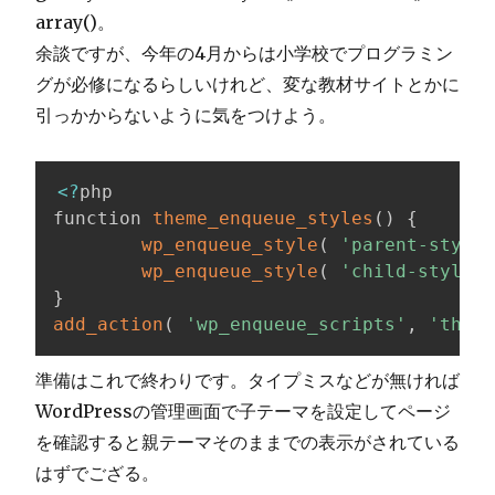
array()。
余談ですが、今年の4月からは小学校でプログラミン
グが必修になるらしいけれど、変な教材サイトとかに
引っかからないように気をつけよう。
<
?
php

function 
theme_enqueue_styles
(
)
{
wp_enqueue_style
(
'parent-style'
wp_enqueue_style
(
'child-style'
,
}
add_action
(
'wp_enqueue_scripts'
,
'theme
準備はこれで終わりです。タイプミスなどが無ければ
WordPressの管理画面で子テーマを設定してページ
を確認すると親テーマそのままでの表示がされている
はずでござる。