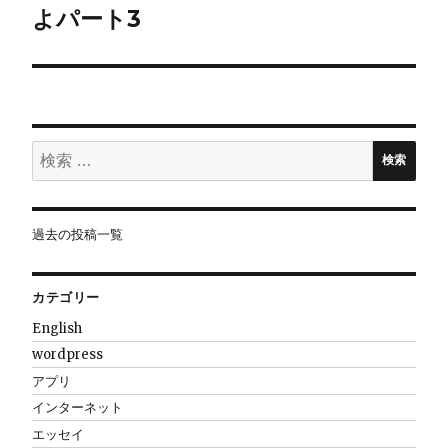
よパート3
ー
シ
ョ
検
ン
検索
索:
過去の投稿一覧
カテゴリー
English
wordpress
アプリ
インターネット
エッセイ