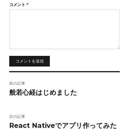
コメント
*
コメントを送信
投
前の記事
稿
般若心経はじめました
ナ
ビ
次の記事
React Nativeでアプリ作ってみた
ゲ